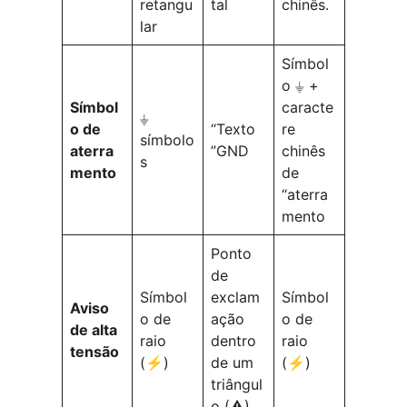
retangu
tal
chinês.
lar
Símbol
o ⏚ +
Símbol
caracte
⏚
o de
“Texto
re
símbolo
aterra
”GND
chinês
s
mento
de
“aterra
mento
Ponto
de
Símbol
exclam
Símbol
Aviso
o de
ação
o de
de alta
raio
dentro
raio
tensão
(⚡)
de um
(⚡)
triângul
o (⚠)