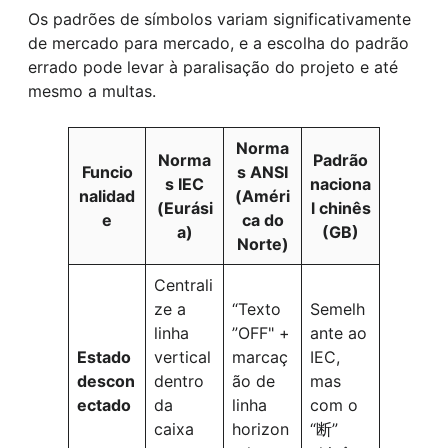
Os padrões de símbolos variam significativamente
de mercado para mercado, e a escolha do padrão
errado pode levar à paralisação do projeto e até
mesmo a multas.
Norma
Norma
Padrão
Funcio
s ANSI
s IEC
naciona
nalidad
(Améri
(Eurási
l chinês
e
ca do
a)
(GB)
Norte)
Centrali
ze a
“Texto
Semelh
linha
”OFF" +
ante ao
Estado
vertical
marcaç
IEC,
descon
dentro
ão de
mas
ectado
da
linha
com o
caixa
horizon
“断”