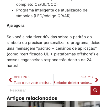
completo CE/UL/CCC)
Programa inteligente de atualização de
símbolos (LED/código QR/AR)
Aja agora:
Se você ainda tiver dúvidas sobre o padrão do
símbolo ou precisar personalizar o programa, deixe
uma mensagem “padrão + cenários de aplicação”
(como “certificação UL + plataformas offshore”) e
nossos engenheiros responderão dentro de 24
horas!
ANTERIOR
PRÓXIMO
Tudo o que você precisa saber sobre chaves de came rotativas
Símbolos de interruptores e botões de pressão
Artigos relacionados
D