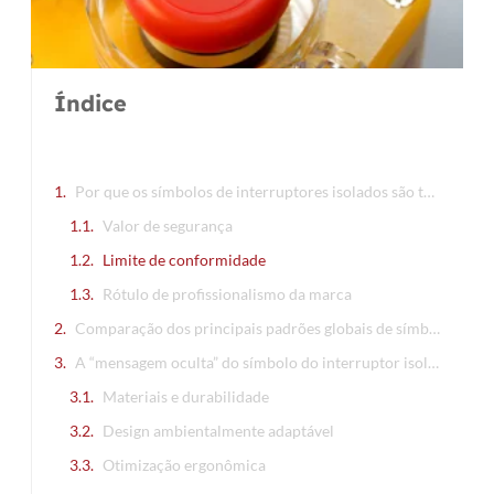
Le
Índice
Por que os símbolos de interruptores isolados são tão importantes?
Valor de segurança
Limite de conformidade
Rótulo de profissionalismo da marca
Comparação dos principais padrões globais de símbolos: um gráfico para ver as diferenças
A “mensagem oculta” do símbolo do interruptor isolado: os detalhes determinam a qualidade
Materiais e durabilidade
Design ambientalmente adaptável
Otimização ergonômica