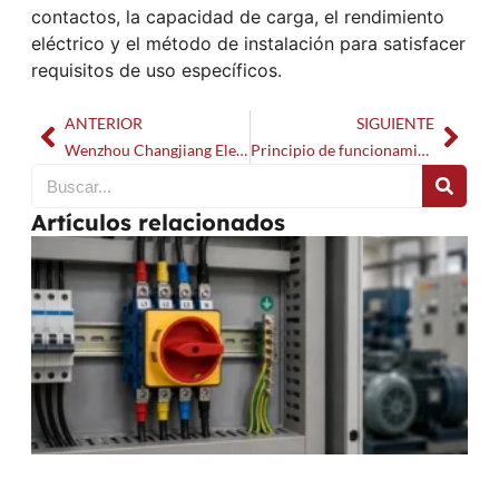
contactos, la capacidad de carga, el rendimiento
eléctrico y el método de instalación para satisfacer
requisitos de uso específicos.
ANTERIOR
SIGUIENTE
Wenzhou Changjiang Electrical Appliance Factory participó en ENERtec ASIA 2024
Principio de funcionamiento y uso del interruptor giratorio
Artículos relacionados
E
d
c
y
i
d
i
a
t
L