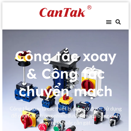
Công tắc xoay
& Công tắc
chuyển mạch
Công tắc xoay là các thiết bị điện cơ được sử dụng
để chọn một trong nhiều đường mạch bằng cách
xoay núm hoặc cần gạt.